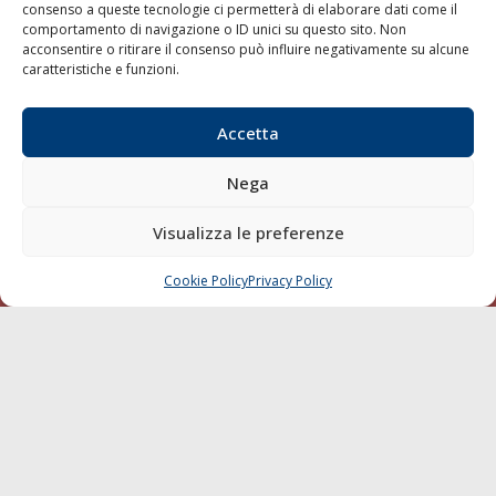
consenso a queste tecnologie ci permetterà di elaborare dati come il
LA GAZZETTA MARITTIMA
comportamento di navigazione o ID unici su questo sito. Non
acconsentire o ritirare il consenso può influire negativamente su alcune
Indirizzo:
Scali D'Azeglio, 20, 57123 Livorno
caratteristiche e funzioni.
Telefono:
0586 893358
Fax:
0586 892324
Accetta
Email:
redazione@gazzettamarittima.it
P.IVA:
00118570498
Nega
Società Editoriale Marittima a r.l. (Editore) - Autorizzazione
del Tribunale di Livorno n. 217 del 10 giugno 1968 - N°
Visualizza le preferenze
iscrizione al ROC (Registro Operatori delle Comunicazioni)
della Società Editoriale Marittima a r.l.: N° 1301 Iscrizione
della testata elettronica La Gazzetta Marittima al Tribunale
Cookie Policy
Privacy Policy
CHIAMA
SCRIVI
di Livorno del 15/09/2010.
LINK
Shipping
Porti/Interporti
Trasporti