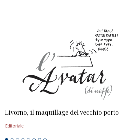
EDITORIALI
Livorno, il maquillage del vecchio porto
L
s
Editoriale
Ed