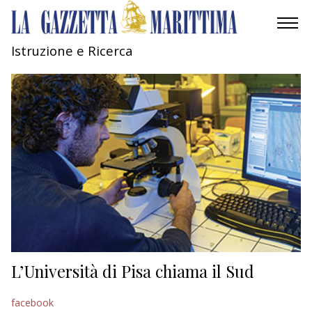
Istruzione e Ricerca
AMBIENTE
MOBILITÀ
INDUSTRIA
RICERCA
ECONOMIA
TURISMO
CULTURA
L’Università di Pisa chiama il Sud
NAUTICA
facebook