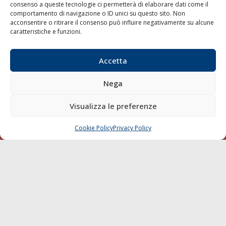
consenso a queste tecnologie ci permetterà di elaborare dati come il
LA GAZZETTA MARITTIMA
comportamento di navigazione o ID unici su questo sito. Non
acconsentire o ritirare il consenso può influire negativamente su alcune
Indirizzo:
Scali D'Azeglio, 20, 57123 Livorno
caratteristiche e funzioni.
Telefono:
0586 893358
Fax:
0586 892324
Accetta
Email:
redazione@gazzettamarittima.it
P.IVA:
00118570498
Nega
Società Editoriale Marittima a r.l. (Editore) - Autorizzazione
del Tribunale di Livorno n. 217 del 10 giugno 1968 - N°
Visualizza le preferenze
iscrizione al ROC (Registro Operatori delle Comunicazioni)
della Società Editoriale Marittima a r.l.: N° 1301 Iscrizione
della testata elettronica La Gazzetta Marittima al Tribunale
Cookie Policy
Privacy Policy
CHIAMA
SCRIVI
di Livorno del 15/09/2010.
LINK
Shipping
Porti/Interporti
Trasporti