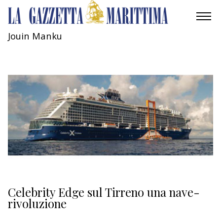
Jouin Manku
AMBIENTE
MOBILITÀ
INDUSTRIA
RICERCA
ECONOMIA
TURISMO
CULTURA
Celebrity Edge sul Tirreno una nave-
rivoluzione
NAUTICA