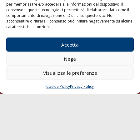
per memorizzare e/o accedere alle informazioni del dispositivo. Il
consenso a queste tecnologie ci permetterà di elaborare dati come il
LA GAZZETTA MARITTIMA
comportamento di navigazione o ID unici su questo sito. Non
acconsentire o ritirare il consenso può influire negativamente su alcune
Indirizzo:
Scali D'Azeglio, 20, 57123 Livorno
caratteristiche e funzioni.
Telefono:
0586 893358
Fax:
0586 892324
Accetta
Email:
redazione@gazzettamarittima.it
P.IVA:
00118570498
Nega
Società Editoriale Marittima a r.l. (Editore) - Autorizzazione
del Tribunale di Livorno n. 217 del 10 giugno 1968 - N°
iscrizione al ROC (Registro Operatori delle Comunicazioni)
Visualizza le preferenze
della Società Editoriale Marittima a r.l.: N° 1301 Iscrizione
della testata elettronica La Gazzetta Marittima al Tribunale
Cookie Policy
Privacy Policy
CHIAMA
SCRIVI
di Livorno del 15/09/2010.
LINK
Shipping
Porti/Interporti
Trasporti