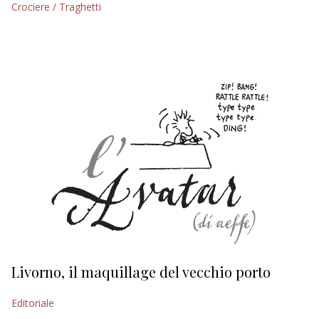
Crociere / Traghetti
EDITORIALI
Livorno, il maquillage del vecchio porto
L
s
Editoriale
Ed