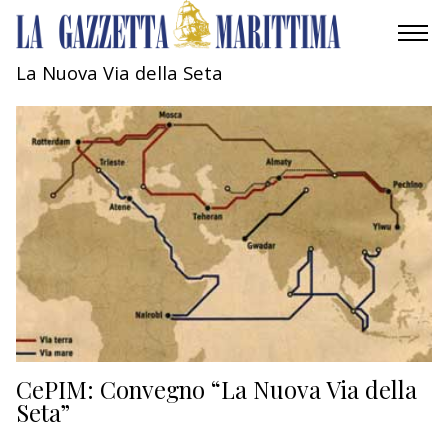
La Nuova Via della Seta
AMBIENTE
MOBILITÀ
INDUSTRIA
RICERCA
ECONOMIA
TURISMO
CULTURA
CePIM: Convegno “La Nuova Via della
Seta”
NAUTICA