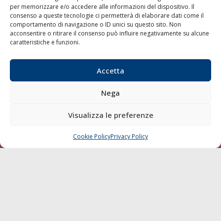
per memorizzare e/o accedere alle informazioni del dispositivo. Il
consenso a queste tecnologie ci permetterà di elaborare dati come il
LA GAZZETTA MARITTIMA
comportamento di navigazione o ID unici su questo sito. Non
acconsentire o ritirare il consenso può influire negativamente su alcune
Indirizzo:
Scali D'Azeglio, 20, 57123 Livorno
caratteristiche e funzioni.
Telefono:
0586 893358
Fax:
0586 892324
Accetta
Email:
redazione@gazzettamarittima.it
P.IVA:
00118570498
Nega
Società Editoriale Marittima a r.l. (Editore) - Autorizzazione
del Tribunale di Livorno n. 217 del 10 giugno 1968 - N°
iscrizione al ROC (Registro Operatori delle Comunicazioni)
Visualizza le preferenze
della Società Editoriale Marittima a r.l.: N° 1301 Iscrizione
della testata elettronica La Gazzetta Marittima al Tribunale
Cookie Policy
Privacy Policy
CHIAMA
SCRIVI
di Livorno del 15/09/2010.
LINK
Shipping
Porti/Interporti
Trasporti