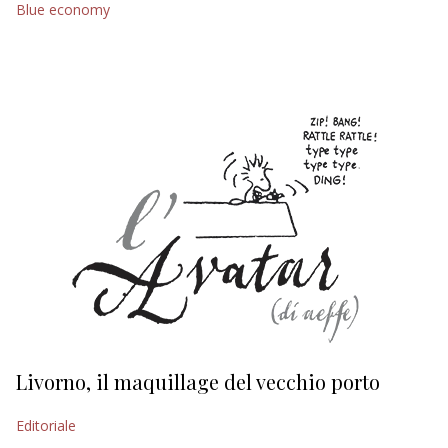
Blue economy
EDITORIALI
Livorno, il maquillage del vecchio porto
L
s
Editoriale
Ed