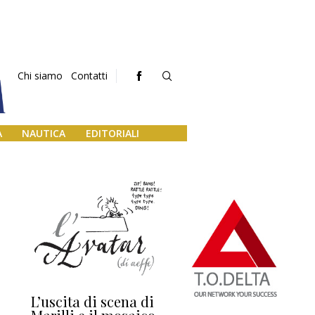
Chi siamo
Contatti
A
NAUTICA
EDITORIALI
L’uscita di scena di
Darsena a Europa,
Ho