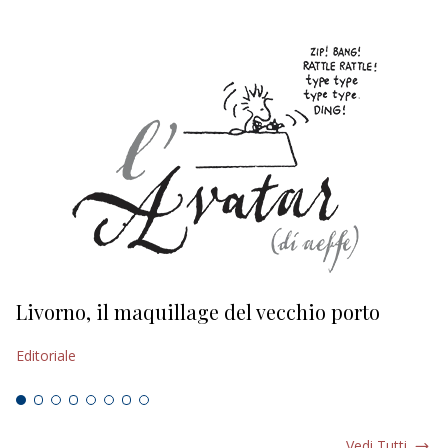
Livorno, il maquillage del vecchio porto
L
s
Editoriale
Ed
Vedi Tutti