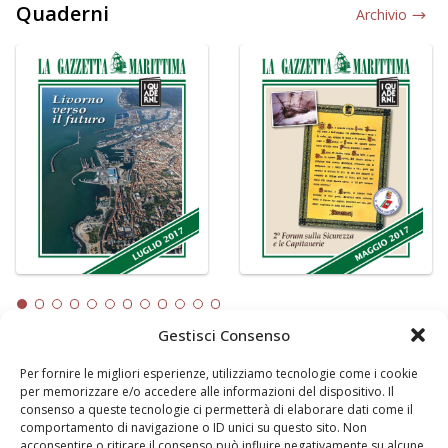
Quaderni
Archivio
Gestisci Consenso
Per fornire le migliori esperienze, utilizziamo tecnologie come i cookie
LA GAZZETTA MARITTIMA
per memorizzare e/o accedere alle informazioni del dispositivo. Il
consenso a queste tecnologie ci permetterà di elaborare dati come il
Indirizzo:
Scali D'Azeglio, 20, 57123 Livorno
comportamento di navigazione o ID unici su questo sito. Non
Telefono:
0586 893358
acconsentire o ritirare il consenso può influire negativamente su alcune