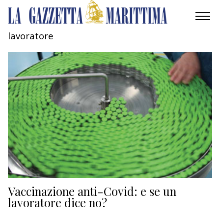
lavoratore
AMBIENTE
MOBILITÀ
INDUSTRIA
RICERCA
ECONOMIA
TURISMO
CULTURA
Vaccinazione anti-Covid: e se un
lavoratore dice no?
NAUTICA