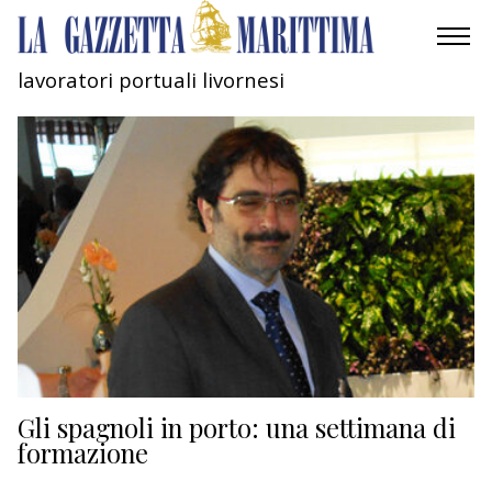
lavoratori portuali livornesi
AMBIENTE
MOBILITÀ
INDUSTRIA
RICERCA
ECONOMIA
TURISMO
CULTURA
Gli spagnoli in porto: una settimana di
formazione
NAUTICA