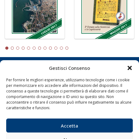
Gestisci Consenso
LA GAZZETTA MARITTIMA
Per fornire le migliori esperienze, utilizziamo tecnologie come i cookie
Indirizzo:
Scali D'Azeglio, 20, 57123 Livorno
per memorizzare e/o accedere alle informazioni del dispositivo. Il
Telefono:
0586 893358
consenso a queste tecnologie ci permetterà di elaborare dati come il
comportamento di navigazione o ID unici su questo sito. Non
Fax:
0586 892324
acconsentire o ritirare il consenso può influire negativamente su alcune
Email:
redazione@gazzettamarittima.it
caratteristiche e funzioni.
P.IVA:
00118570498
Società Editoriale Marittima a r.l. (Editore) - Autorizzazione
del Tribunale di Livorno n. 217 del 10 giugno 1968 - N°
Accetta
iscrizione al ROC (Registro Operatori delle Comunicazioni)
della Società Editoriale Marittima a r.l.: N° 1301 Iscrizione