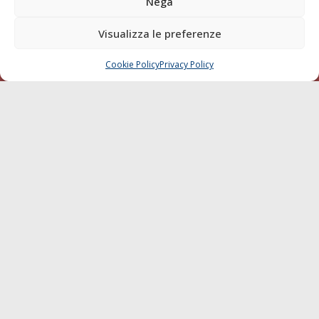
Nega
della testata elettronica La Gazzetta Marittima al Tribunale
di Livorno del 15/09/2010.
Visualizza le preferenze
LINK
Cookie Policy
Privacy Policy
CHIAMA
SCRIVI
Shipping
Porti/Interporti
Trasporti
Varie
Sostenibilità
Compagnie di Navigazione
Blue economy
Diporto
Chi siamo
Contatti
SEGUI