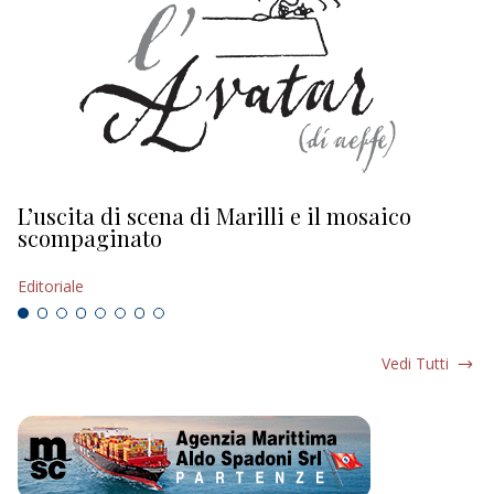
L’uscita di scena di Marilli e il mosaico
D
scompaginato
Ed
Editoriale
Vedi Tutti