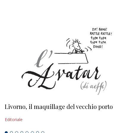
EDITORIALI
Livorno, il maquillage del vecchio porto
L
s
Editoriale
Ed