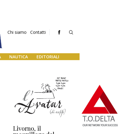
Chi siamo
Contatti
A
NAUTICA
EDITORIALI
e
Livorno, il
L’uscita di scena di
Da