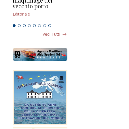
maquillage del
Marilli e il mosaico
gu
vecchio porto
scompaginato
Edi
Editoriale
Editoriale
Vedi Tutti