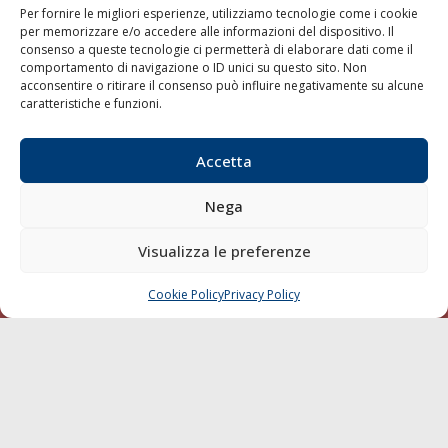
Per fornire le migliori esperienze, utilizziamo tecnologie come i cookie
per memorizzare e/o accedere alle informazioni del dispositivo. Il
consenso a queste tecnologie ci permetterà di elaborare dati come il
LA GAZZETTA MARITTIMA
comportamento di navigazione o ID unici su questo sito. Non
acconsentire o ritirare il consenso può influire negativamente su alcune
Indirizzo:
Scali D'Azeglio, 20, 57123 Livorno
caratteristiche e funzioni.
Telefono:
0586 893358
Fax:
0586 892324
Accetta
Email:
redazione@gazzettamarittima.it
P.IVA:
00118570498
Nega
Società Editoriale Marittima a r.l. (Editore) - Autorizzazione
del Tribunale di Livorno n. 217 del 10 giugno 1968 - N°
iscrizione al ROC (Registro Operatori delle Comunicazioni)
Visualizza le preferenze
della Società Editoriale Marittima a r.l.: N° 1301 Iscrizione
della testata elettronica La Gazzetta Marittima al Tribunale
Cookie Policy
Privacy Policy
CHIAMA
SCRIVI
di Livorno del 15/09/2010.
LINK
Shipping
Porti/Interporti