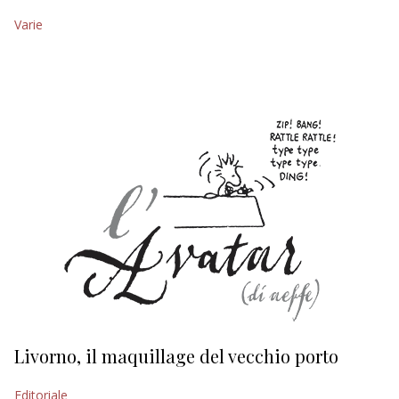
Varie
EDITORIALI
Livorno, il maquillage del vecchio porto
L
s
Editoriale