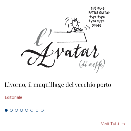
Livorno, il maquillage del vecchio porto
L
s
Editoriale
Ed
Vedi Tutti