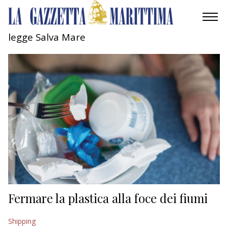
legge Salva Mare
AMBIENTE
MOBILITÀ
INDUSTRIA
RICERCA
ECONOMIA
TURISMO
CULTURA
Fermare la plastica alla foce dei fiumi
NAUTICA
Shipping