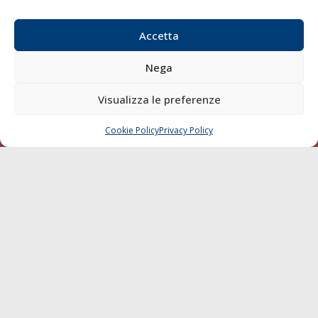
Email:
redazione@gazzettamarittima.it
P.IVA:
00118570498
Accetta
Società Editoriale Marittima a r.l. (Editore) - Autorizzazione
del Tribunale di Livorno n. 217 del 10 giugno 1968 - N°
Nega
iscrizione al ROC (Registro Operatori delle Comunicazioni)
della Società Editoriale Marittima a r.l.: N° 1301 Iscrizione
Visualizza le preferenze
della testata elettronica La Gazzetta Marittima al Tribunale
di Livorno del 15/09/2010.
Cookie Policy
Privacy Policy
CHIAMA
SCRIVI
LINK
Shipping
Porti/Interporti
Trasporti
Varie
Sostenibilità
Compagnie di Navigazione
Blue economy