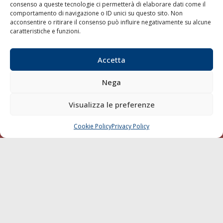
consenso a queste tecnologie ci permetterà di elaborare dati come il
LA GAZZETTA MARITTIMA
comportamento di navigazione o ID unici su questo sito. Non
acconsentire o ritirare il consenso può influire negativamente su alcune
Indirizzo:
Scali D'Azeglio, 20, 57123 Livorno
caratteristiche e funzioni.
Telefono:
0586 893358
Fax:
0586 892324
Accetta
Email:
redazione@gazzettamarittima.it
P.IVA:
00118570498
Nega
Società Editoriale Marittima a r.l. (Editore) - Autorizzazione
del Tribunale di Livorno n. 217 del 10 giugno 1968 - N°
Visualizza le preferenze
iscrizione al ROC (Registro Operatori delle Comunicazioni)
della Società Editoriale Marittima a r.l.: N° 1301 Iscrizione
della testata elettronica La Gazzetta Marittima al Tribunale
Cookie Policy
Privacy Policy
CHIAMA
SCRIVI
di Livorno del 15/09/2010.
LINK
Shipping
Porti/Interporti
Trasporti