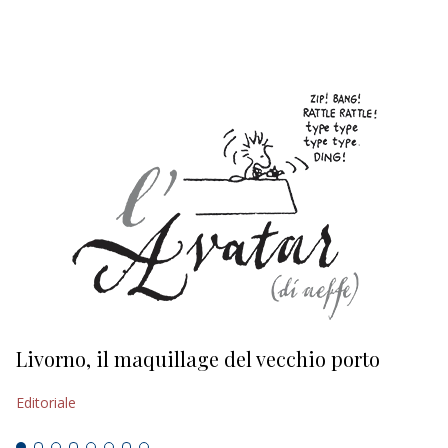
EDITORIALI
Livorno, il maquillage del vecchio porto
L
s
Editoriale
Ed