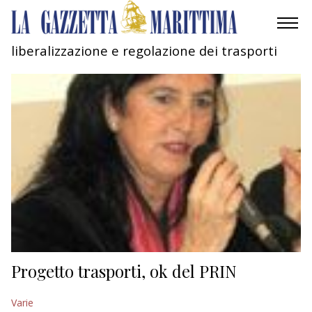
liberalizzazione e regolazione dei trasporti
AMBIENTE
MOBILITÀ
INDUSTRIA
RICERCA
ECONOMIA
TURISMO
CULTURA
Progetto trasporti, ok del PRIN
NAUTICA
Varie