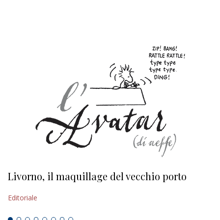
EDITORIALI
Livorno, il maquillage del vecchio porto
L
s
Editoriale
Ed