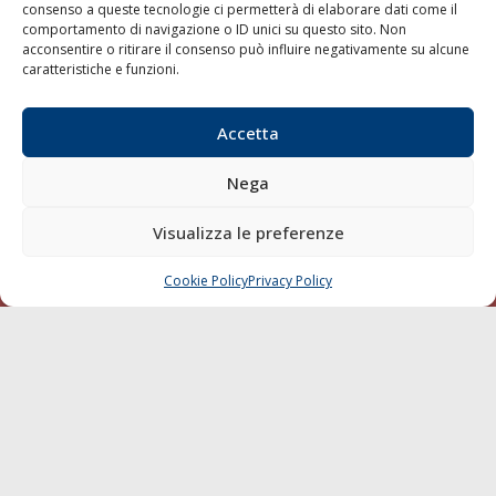
consenso a queste tecnologie ci permetterà di elaborare dati come il
LA GAZZETTA MARITTIMA
comportamento di navigazione o ID unici su questo sito. Non
acconsentire o ritirare il consenso può influire negativamente su alcune
Indirizzo:
Scali D'Azeglio, 20, 57123 Livorno
caratteristiche e funzioni.
Telefono:
0586 893358
Fax:
0586 892324
Accetta
Email:
redazione@gazzettamarittima.it
P.IVA:
00118570498
Nega
Società Editoriale Marittima a r.l. (Editore) - Autorizzazione
del Tribunale di Livorno n. 217 del 10 giugno 1968 - N°
Visualizza le preferenze
iscrizione al ROC (Registro Operatori delle Comunicazioni)
della Società Editoriale Marittima a r.l.: N° 1301 Iscrizione
della testata elettronica La Gazzetta Marittima al Tribunale
Cookie Policy
Privacy Policy
CHIAMA
SCRIVI
di Livorno del 15/09/2010.
LINK
Shipping
Porti/Interporti
Trasporti