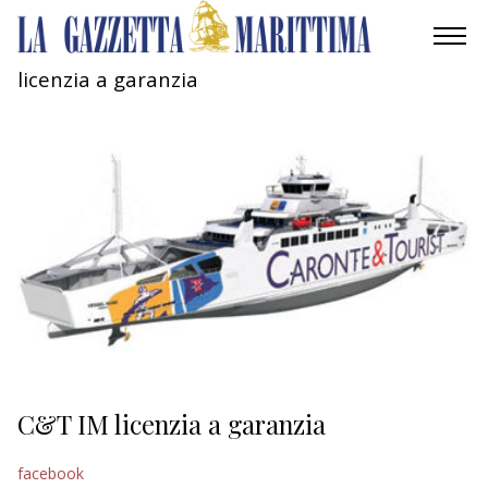
licenzia a garanzia
AMBIENTE
MOBILITÀ
INDUSTRIA
RICERCA
ECONOMIA
TURISMO
CULTURA
C&T IM licenzia a garanzia
NAUTICA
facebook