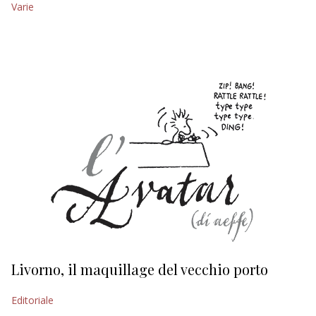
Varie
EDITORIALI
Livorno, il maquillage del vecchio porto
L
s
Editoriale
Ed