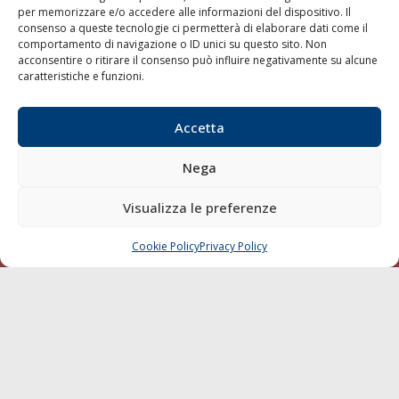
per memorizzare e/o accedere alle informazioni del dispositivo. Il
consenso a queste tecnologie ci permetterà di elaborare dati come il
LA GAZZETTA MARITTIMA
comportamento di navigazione o ID unici su questo sito. Non
acconsentire o ritirare il consenso può influire negativamente su alcune
Indirizzo:
Scali D'Azeglio, 20, 57123 Livorno
caratteristiche e funzioni.
Telefono:
0586 893358
Fax:
0586 892324
Accetta
Email:
redazione@gazzettamarittima.it
P.IVA:
00118570498
Nega
Società Editoriale Marittima a r.l. (Editore) - Autorizzazione
del Tribunale di Livorno n. 217 del 10 giugno 1968 - N°
iscrizione al ROC (Registro Operatori delle Comunicazioni)
Visualizza le preferenze
della Società Editoriale Marittima a r.l.: N° 1301 Iscrizione
della testata elettronica La Gazzetta Marittima al Tribunale
Cookie Policy
Privacy Policy
CHIAMA
SCRIVI
di Livorno del 15/09/2010.
LINK
Shipping
Porti/Interporti
Trasporti