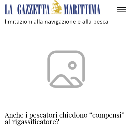
limitazioni alla navigazione e alla pesca
AMBIENTE
MOBILITÀ
INDUSTRIA
RICERCA
ECONOMIA
TURISMO
CULTURA
Anche i pescatori chiedono “compensi”
al rigassificatore?
NAUTICA