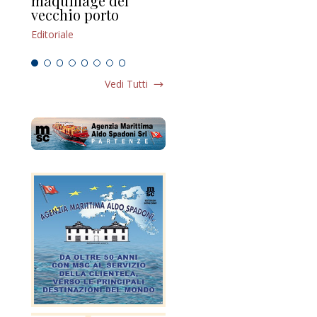
maquillage del
Marilli e il mosaico
gu
vecchio porto
scompaginato
Edi
Editoriale
Editoriale
Vedi Tutti