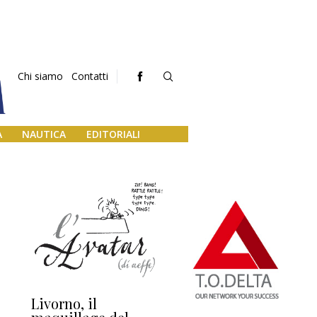
Chi siamo
Contatti
A
NAUTICA
EDITORIALI
Livorno, il
L’uscita di scena di
Da