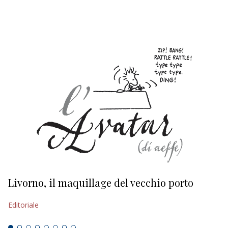
EDITORIALI
Livorno, il maquillage del vecchio porto
L
s
Editoriale
Ed