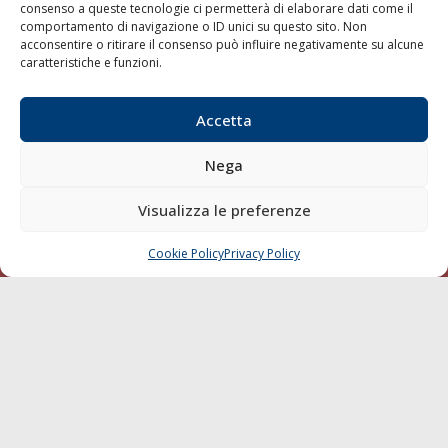
consenso a queste tecnologie ci permetterà di elaborare dati come il
LA GAZZETTA MARITTIMA
comportamento di navigazione o ID unici su questo sito. Non
acconsentire o ritirare il consenso può influire negativamente su alcune
Indirizzo:
Scali D'Azeglio, 20, 57123 Livorno
caratteristiche e funzioni.
Telefono:
0586 893358
Fax:
0586 892324
Accetta
Email:
redazione@gazzettamarittima.it
P.IVA:
00118570498
Nega
Società Editoriale Marittima a r.l. (Editore) - Autorizzazione
del Tribunale di Livorno n. 217 del 10 giugno 1968 - N°
Visualizza le preferenze
iscrizione al ROC (Registro Operatori delle Comunicazioni)
della Società Editoriale Marittima a r.l.: N° 1301 Iscrizione
della testata elettronica La Gazzetta Marittima al Tribunale
Cookie Policy
Privacy Policy
CHIAMA
SCRIVI
di Livorno del 15/09/2010.
LINK
Shipping
Porti/Interporti
Trasporti