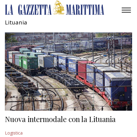
Lituania
AMBIENTE
MOBILITÀ
INDUSTRIA
RICERCA
ECONOMIA
TURISMO
CULTURA
Nuova intermodale con la Lituania
NAUTICA
Logistica