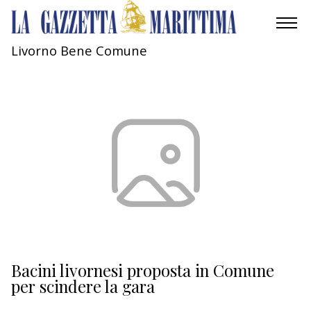
Livorno Bene Comune
AMBIENTE
MOBILITÀ
INDUSTRIA
RICERCA
ECONOMIA
TURISMO
CULTURA
Bacini livornesi proposta in Comune
per scindere la gara
NAUTICA