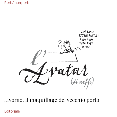
Porti/Interporti
EDITORIALI
Livorno, il maquillage del vecchio porto
L
s
Editoriale
Ed