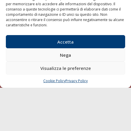
per memorizzare e/o accedere alle informazioni del dispositivo. Il
consenso a queste tecnologie ci permetterà di elaborare dati come il
LA GAZZETTA MARITTIMA
comportamento di navigazione o ID unici su questo sito. Non
acconsentire o ritirare il consenso può influire negativamente su alcune
Indirizzo:
Scali D'Azeglio, 20, 57123 Livorno
caratteristiche e funzioni.
Telefono:
0586 893358
Fax:
0586 892324
Accetta
Email:
redazione@gazzettamarittima.it
P.IVA:
00118570498
Nega
Società Editoriale Marittima a r.l. (Editore) - Autorizzazione
del Tribunale di Livorno n. 217 del 10 giugno 1968 - N°
iscrizione al ROC (Registro Operatori delle Comunicazioni)
Visualizza le preferenze
della Società Editoriale Marittima a r.l.: N° 1301 Iscrizione
della testata elettronica La Gazzetta Marittima al Tribunale
Cookie Policy
Privacy Policy
CHIAMA
SCRIVI
di Livorno del 15/09/2010.
LINK
Shipping
Porti/Interporti
Trasporti