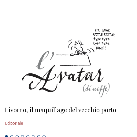
EDITORIALI
Livorno, il maquillage del vecchio porto
L
s
Editoriale
Ed