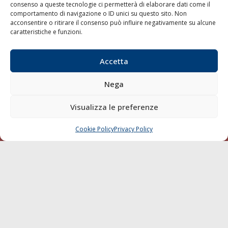
consenso a queste tecnologie ci permetterà di elaborare dati come il
LA GAZZETTA MARITTIMA
comportamento di navigazione o ID unici su questo sito. Non
acconsentire o ritirare il consenso può influire negativamente su alcune
Indirizzo:
Scali D'Azeglio, 20, 57123 Livorno
caratteristiche e funzioni.
Telefono:
0586 893358
Fax:
0586 892324
Accetta
Email:
redazione@gazzettamarittima.it
P.IVA:
00118570498
Nega
Società Editoriale Marittima a r.l. (Editore) - Autorizzazione
del Tribunale di Livorno n. 217 del 10 giugno 1968 - N°
Visualizza le preferenze
iscrizione al ROC (Registro Operatori delle Comunicazioni)
della Società Editoriale Marittima a r.l.: N° 1301 Iscrizione
della testata elettronica La Gazzetta Marittima al Tribunale
Cookie Policy
Privacy Policy
CHIAMA
SCRIVI
di Livorno del 15/09/2010.
LINK
Shipping
Porti/Interporti
Trasporti