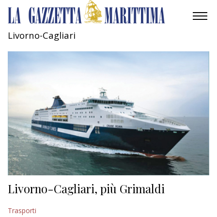
Livorno-Cagliari
AMBIENTE
MOBILITÀ
INDUSTRIA
RICERCA
ECONOMIA
TURISMO
CULTURA
Livorno-Cagliari, più Grimaldi
NAUTICA
Trasporti