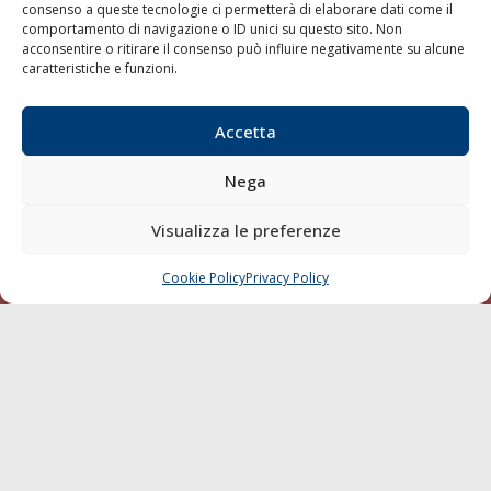
consenso a queste tecnologie ci permetterà di elaborare dati come il
LA GAZZETTA MARITTIMA
comportamento di navigazione o ID unici su questo sito. Non
acconsentire o ritirare il consenso può influire negativamente su alcune
Indirizzo:
Scali D'Azeglio, 20, 57123 Livorno
caratteristiche e funzioni.
Telefono:
0586 893358
Fax:
0586 892324
Accetta
Email:
redazione@gazzettamarittima.it
P.IVA:
00118570498
Nega
Società Editoriale Marittima a r.l. (Editore) - Autorizzazione
del Tribunale di Livorno n. 217 del 10 giugno 1968 - N°
Visualizza le preferenze
iscrizione al ROC (Registro Operatori delle Comunicazioni)
della Società Editoriale Marittima a r.l.: N° 1301 Iscrizione
della testata elettronica La Gazzetta Marittima al Tribunale
Cookie Policy
Privacy Policy
CHIAMA
SCRIVI
di Livorno del 15/09/2010.
LINK
Shipping
Porti/Interporti
Trasporti