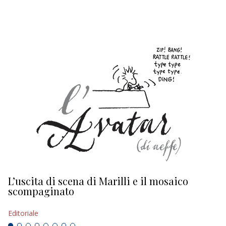
EDITORIALI
L’uscita di scena di Marilli e il mosaico
D
scompaginato
Ed
Editoriale