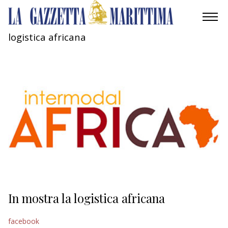
logistica africana
AMBIENTE
MOBILITÀ
INDUSTRIA
RICERCA
ECONOMIA
TURISMO
CULTURA
In mostra la logistica africana
NAUTICA
facebook