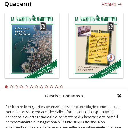
Quaderni
Archivio
Gestisci Consenso
Per fornire le migliori esperienze, utilizziamo tecnologie come i cookie
LA GAZZETTA MARITTIMA
per memorizzare e/o accedere alle informazioni del dispositivo. Il
consenso a queste tecnologie ci permetterà di elaborare dati come il
Indirizzo:
Scali D'Azeglio, 20, 57123 Livorno
comportamento di navigazione o ID unici su questo sito. Non
Telefono:
0586 893358
acconsentire o ritirare il consenso può influire negativamente su alcune