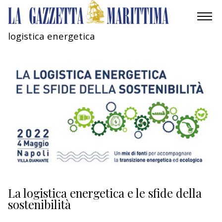
logistica energetica
AMBIENTE
MOBILITÀ
INDUSTRIA
RICERCA
ECONOMIA
TURISMO
CULTURA
La logistica energetica e le sfide della
sostenibilità
NAUTICA