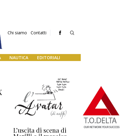
Chi siamo
Contatti
A
NAUTICA
EDITORIALI
X
L’uscita di scena di
Darsena a Europa,
Ho