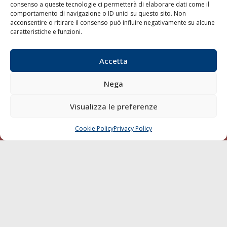
consenso a queste tecnologie ci permetterà di elaborare dati come il
LA GAZZETTA MARITTIMA
comportamento di navigazione o ID unici su questo sito. Non
acconsentire o ritirare il consenso può influire negativamente su alcune
Indirizzo:
Scali D'Azeglio, 20, 57123 Livorno
caratteristiche e funzioni.
Telefono:
0586 893358
Fax:
0586 892324
Accetta
Email:
redazione@gazzettamarittima.it
P.IVA:
00118570498
Nega
Società Editoriale Marittima a r.l. (Editore) - Autorizzazione
del Tribunale di Livorno n. 217 del 10 giugno 1968 - N°
Visualizza le preferenze
iscrizione al ROC (Registro Operatori delle Comunicazioni)
della Società Editoriale Marittima a r.l.: N° 1301 Iscrizione
della testata elettronica La Gazzetta Marittima al Tribunale
Cookie Policy
Privacy Policy
CHIAMA
SCRIVI
di Livorno del 15/09/2010.
LINK
Shipping
Porti/Interporti
Trasporti