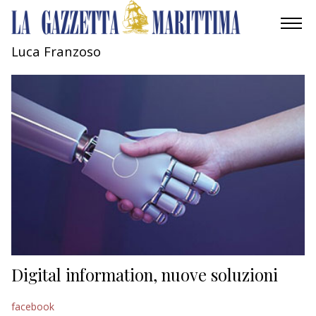
Luca Franzoso
AMBIENTE
MOBILITÀ
INDUSTRIA
RICERCA
ECONOMIA
TURISMO
CULTURA
Digital information, nuove soluzioni
NAUTICA
facebook