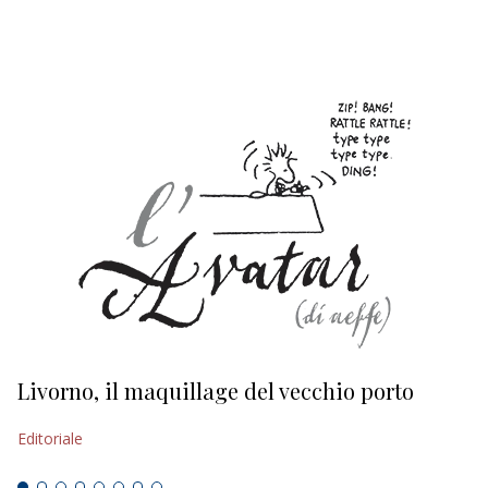
EDITORIALI
Livorno, il maquillage del vecchio porto
L
s
Editoriale
Ed