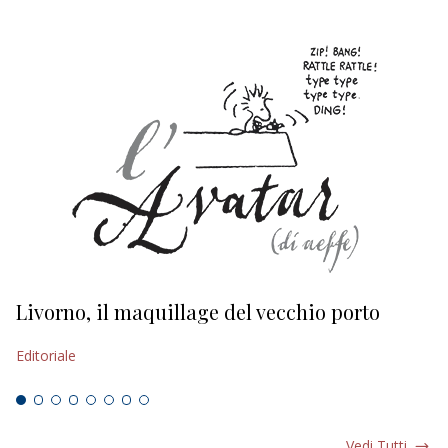
Livorno, il maquillage del vecchio porto
L
s
Editoriale
Ed
Vedi Tutti