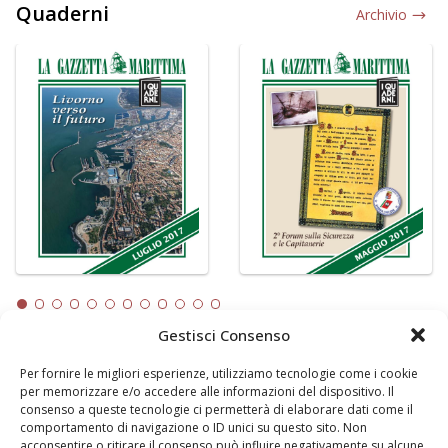
Quaderni
Archivio
Gestisci Consenso
Per fornire le migliori esperienze, utilizziamo tecnologie come i cookie
LA GAZZETTA MARITTIMA
per memorizzare e/o accedere alle informazioni del dispositivo. Il
consenso a queste tecnologie ci permetterà di elaborare dati come il
Indirizzo:
Scali D'Azeglio, 20, 57123 Livorno
comportamento di navigazione o ID unici su questo sito. Non
Telefono:
0586 893358
acconsentire o ritirare il consenso può influire negativamente su alcune