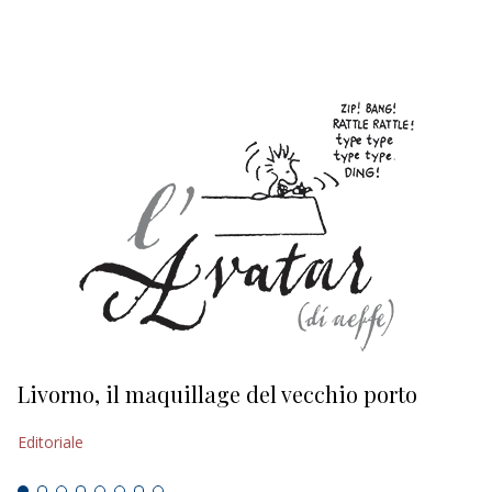
EDITORIALI
Livorno, il maquillage del vecchio porto
L
s
Editoriale
Ed