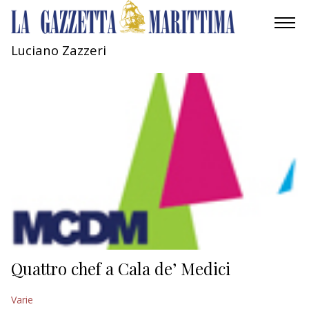
Luciano Zazzeri
AMBIENTE
MOBILITÀ
INDUSTRIA
RICERCA
ECONOMIA
TURISMO
CULTURA
Quattro chef a Cala de’ Medici
NAUTICA
Varie