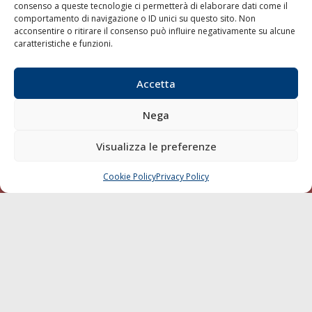
consenso a queste tecnologie ci permetterà di elaborare dati come il
LA GAZZETTA MARITTIMA
comportamento di navigazione o ID unici su questo sito. Non
acconsentire o ritirare il consenso può influire negativamente su alcune
Indirizzo:
Scali D'Azeglio, 20, 57123 Livorno
caratteristiche e funzioni.
Telefono:
0586 893358
Fax:
0586 892324
Accetta
Email:
redazione@gazzettamarittima.it
P.IVA:
00118570498
Nega
Società Editoriale Marittima a r.l. (Editore) - Autorizzazione
del Tribunale di Livorno n. 217 del 10 giugno 1968 - N°
Visualizza le preferenze
iscrizione al ROC (Registro Operatori delle Comunicazioni)
della Società Editoriale Marittima a r.l.: N° 1301 Iscrizione
della testata elettronica La Gazzetta Marittima al Tribunale
Cookie Policy
Privacy Policy
CHIAMA
SCRIVI
di Livorno del 15/09/2010.
LINK
Shipping
Porti/Interporti
Trasporti