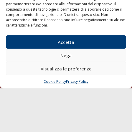
per memorizzare e/o accedere alle informazioni del dispositivo. Il
consenso a queste tecnologie ci permetterà di elaborare dati come il
LA GAZZETTA MARITTIMA
comportamento di navigazione o ID unici su questo sito. Non
acconsentire o ritirare il consenso può influire negativamente su alcune
Indirizzo:
Scali D'Azeglio, 20, 57123 Livorno
caratteristiche e funzioni.
Telefono:
0586 893358
Fax:
0586 892324
Accetta
Email:
redazione@gazzettamarittima.it
P.IVA:
00118570498
Nega
Società Editoriale Marittima a r.l. (Editore) - Autorizzazione
del Tribunale di Livorno n. 217 del 10 giugno 1968 - N°
iscrizione al ROC (Registro Operatori delle Comunicazioni)
Visualizza le preferenze
della Società Editoriale Marittima a r.l.: N° 1301 Iscrizione
della testata elettronica La Gazzetta Marittima al Tribunale
Cookie Policy
Privacy Policy
CHIAMA
SCRIVI
di Livorno del 15/09/2010.
LINK
Shipping
Porti/Interporti
Trasporti