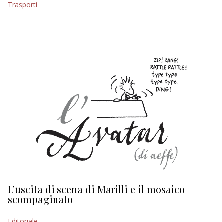
Trasporti
EDITORIALI
L’uscita di scena di Marilli e il mosaico
D
scompaginato
Ed
Editoriale