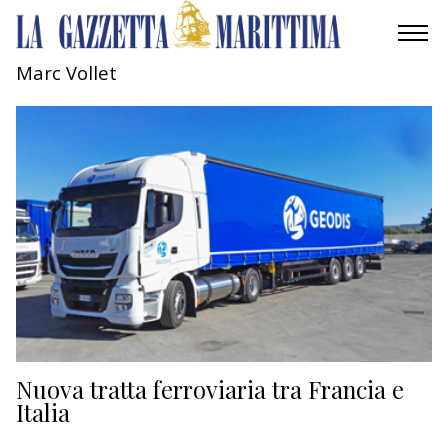
Marc Vollet
AMBIENTE
MOBILITÀ
INDUSTRIA
RICERCA
ECONOMIA
TURISMO
CULTURA
Nuova tratta ferroviaria tra Francia e
Italia
NAUTICA