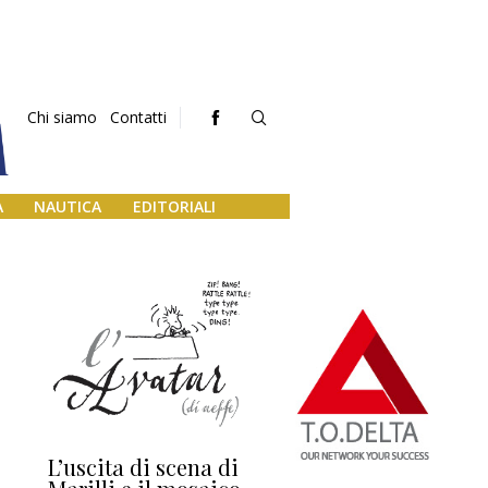
Chi siamo
Contatti
A
NAUTICA
EDITORIALI
L’uscita di scena di
Darsena a Europa,
Ho