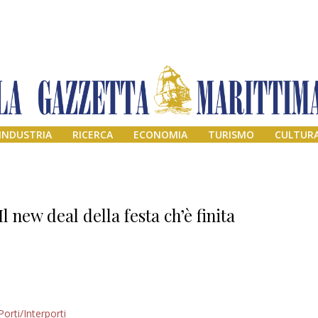
INDUSTRIA
RICERCA
ECONOMIA
TURISMO
CULTUR
Il new deal della festa ch’è finita
Il provvisorio
Porti/Interporti