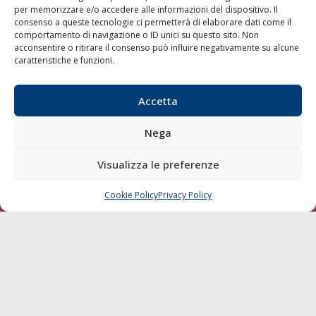
per memorizzare e/o accedere alle informazioni del dispositivo. Il
consenso a queste tecnologie ci permetterà di elaborare dati come il
LA GAZZETTA MARITTIMA
comportamento di navigazione o ID unici su questo sito. Non
acconsentire o ritirare il consenso può influire negativamente su alcune
Indirizzo:
Scali D'Azeglio, 20, 57123 Livorno
caratteristiche e funzioni.
Telefono:
0586 893358
Fax:
0586 892324
Accetta
Email:
redazione@gazzettamarittima.it
P.IVA:
00118570498
Nega
Società Editoriale Marittima a r.l. (Editore) - Autorizzazione
del Tribunale di Livorno n. 217 del 10 giugno 1968 - N°
iscrizione al ROC (Registro Operatori delle Comunicazioni)
Visualizza le preferenze
della Società Editoriale Marittima a r.l.: N° 1301 Iscrizione
della testata elettronica La Gazzetta Marittima al Tribunale
Cookie Policy
Privacy Policy
CHIAMA
SCRIVI
di Livorno del 15/09/2010.
LINK
Shipping
Porti/Interporti
Trasporti