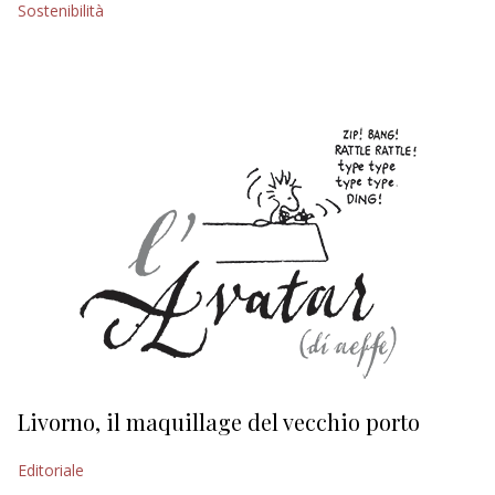
Sostenibilità
EDITORIALI
Livorno, il maquillage del vecchio porto
L
s
Editoriale
Ed