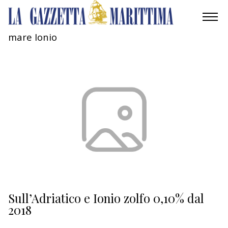
mare Ionio
AMBIENTE
MOBILITÀ
INDUSTRIA
RICERCA
ECONOMIA
TURISMO
CULTURA
Sull’Adriatico e Ionio zolfo 0,10% dal
2018
NAUTICA