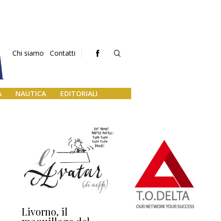
Chi siamo
Contatti
A
NAUTICA
EDITORIALI
Livorno, il
L’uscita di scena di
Da