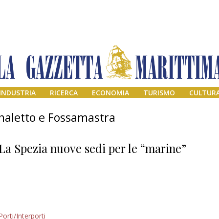
INDUSTRIA
RICERCA
ECONOMIA
TURISMO
CULTUR
analetto e Fossamastra
La Spezia nuove sedi per le “marine”
Addio amico
Porti/Interporti