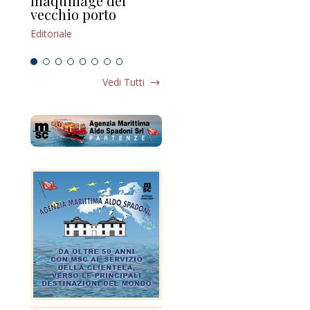
maquillage del
Marilli e il mosaico
gu
vecchio porto
scompaginato
Edi
Editoriale
Editoriale
Vedi Tutti