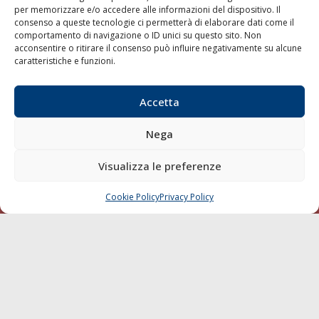
per memorizzare e/o accedere alle informazioni del dispositivo. Il
consenso a queste tecnologie ci permetterà di elaborare dati come il
LA GAZZETTA MARITTIMA
comportamento di navigazione o ID unici su questo sito. Non
acconsentire o ritirare il consenso può influire negativamente su alcune
Indirizzo:
Scali D'Azeglio, 20, 57123 Livorno
caratteristiche e funzioni.
Telefono:
0586 893358
Fax:
0586 892324
Accetta
Email:
redazione@gazzettamarittima.it
P.IVA:
00118570498
Nega
Società Editoriale Marittima a r.l. (Editore) - Autorizzazione
del Tribunale di Livorno n. 217 del 10 giugno 1968 - N°
iscrizione al ROC (Registro Operatori delle Comunicazioni)
Visualizza le preferenze
della Società Editoriale Marittima a r.l.: N° 1301 Iscrizione
della testata elettronica La Gazzetta Marittima al Tribunale
Cookie Policy
Privacy Policy
CHIAMA
SCRIVI
di Livorno del 15/09/2010.
LINK
Shipping
Porti/Interporti
Trasporti