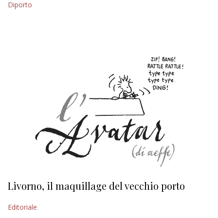
Diporto
EDITORIALI
Livorno, il maquillage del vecchio porto
L
s
Editoriale
Ed