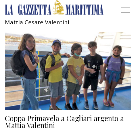
Mattia Cesare Valentini
AMBIENTE
MOBILITÀ
INDUSTRIA
RICERCA
ECONOMIA
TURISMO
CULTURA
Coppa Primavela a Cagliari argento a
Mattia Valentini
NAUTICA