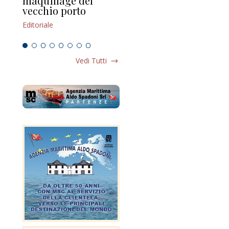
maquillage del
Marilli e il mosaico
gu
vecchio porto
scompaginato
Edi
Editoriale
Editoriale
Vedi Tutti