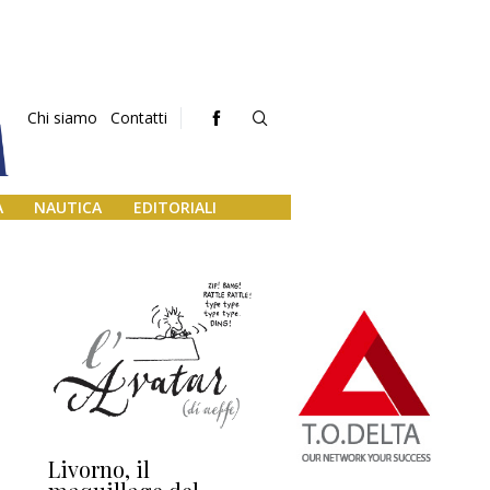
Chi siamo
Contatti
A
NAUTICA
EDITORIALI
Livorno, il
L’uscita di scena di
Da