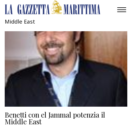
Middle East
AMBIENTE
MOBILITÀ
INDUSTRIA
RICERCA
ECONOMIA
TURISMO
CULTURA
Benetti con el Jammal potenzia il
Middle East
NAUTICA