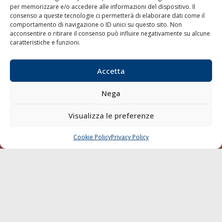
per memorizzare e/o accedere alle informazioni del dispositivo. Il
consenso a queste tecnologie ci permetterà di elaborare dati come il
LA GAZZETTA MARITTIMA
comportamento di navigazione o ID unici su questo sito. Non
acconsentire o ritirare il consenso può influire negativamente su alcune
Indirizzo:
Scali D'Azeglio, 20, 57123 Livorno
caratteristiche e funzioni.
Telefono:
0586 893358
Fax:
0586 892324
Accetta
Email:
redazione@gazzettamarittima.it
P.IVA:
00118570498
Nega
Società Editoriale Marittima a r.l. (Editore) - Autorizzazione
del Tribunale di Livorno n. 217 del 10 giugno 1968 - N°
iscrizione al ROC (Registro Operatori delle Comunicazioni)
Visualizza le preferenze
della Società Editoriale Marittima a r.l.: N° 1301 Iscrizione
della testata elettronica La Gazzetta Marittima al Tribunale
Cookie Policy
Privacy Policy
CHIAMA
SCRIVI
di Livorno del 15/09/2010.
LINK
Shipping
Porti/Interporti
Trasporti