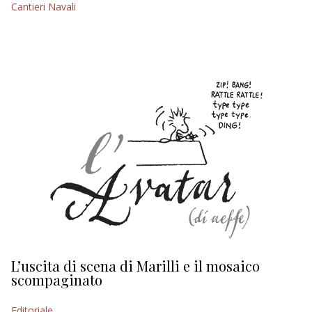
Cantieri Navali
EDITORIALI
L’uscita di scena di Marilli e il mosaico
D
scompaginato
Ed
Editoriale