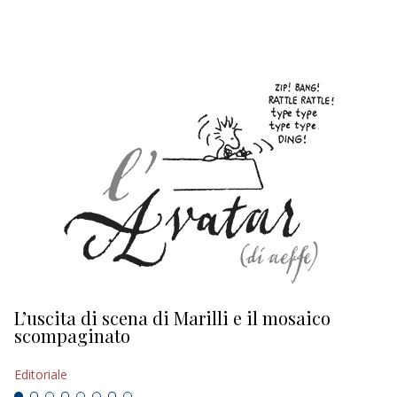
EDITORIALI
L’uscita di scena di Marilli e il mosaico
D
scompaginato
Ed
Editoriale