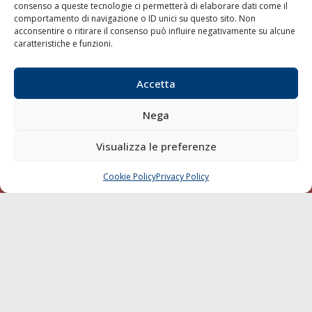
consenso a queste tecnologie ci permetterà di elaborare dati come il
LA GAZZETTA MARITTIMA
comportamento di navigazione o ID unici su questo sito. Non
acconsentire o ritirare il consenso può influire negativamente su alcune
Indirizzo:
Scali D'Azeglio, 20, 57123 Livorno
caratteristiche e funzioni.
Telefono:
0586 893358
Fax:
0586 892324
Accetta
Email:
redazione@gazzettamarittima.it
P.IVA:
00118570498
Nega
Società Editoriale Marittima a r.l. (Editore) - Autorizzazione
del Tribunale di Livorno n. 217 del 10 giugno 1968 - N°
Visualizza le preferenze
iscrizione al ROC (Registro Operatori delle Comunicazioni)
della Società Editoriale Marittima a r.l.: N° 1301 Iscrizione
della testata elettronica La Gazzetta Marittima al Tribunale
Cookie Policy
Privacy Policy
CHIAMA
SCRIVI
di Livorno del 15/09/2010.
LINK
Shipping
Porti/Interporti
Trasporti