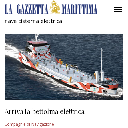
nave cisterna elettrica
AMBIENTE
MOBILITÀ
INDUSTRIA
RICERCA
ECONOMIA
TURISMO
CULTURA
Arriva la bettolina elettrica
NAUTICA
Compagnie di Navigazione