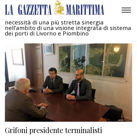
necessità di una più stretta sinergia
nell’ambito di una visione integrata di sistema
AMBIENTE
dei porti di Livorno e Piombino
MOBILITÀ
INDUSTRIA
RICERCA
ECONOMIA
TURISMO
CULTURA
Grifoni presidente terminalisti
NAUTICA