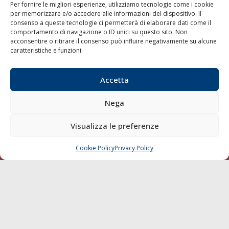
Per fornire le migliori esperienze, utilizziamo tecnologie come i cookie
per memorizzare e/o accedere alle informazioni del dispositivo. Il
consenso a queste tecnologie ci permetterà di elaborare dati come il
LA GAZZETTA MARITTIMA
comportamento di navigazione o ID unici su questo sito. Non
acconsentire o ritirare il consenso può influire negativamente su alcune
Indirizzo:
Scali D'Azeglio, 20, 57123 Livorno
caratteristiche e funzioni.
Telefono:
0586 893358
Fax:
0586 892324
Accetta
Email:
redazione@gazzettamarittima.it
P.IVA:
00118570498
Nega
Società Editoriale Marittima a r.l. (Editore) - Autorizzazione
del Tribunale di Livorno n. 217 del 10 giugno 1968 - N°
iscrizione al ROC (Registro Operatori delle Comunicazioni)
Visualizza le preferenze
della Società Editoriale Marittima a r.l.: N° 1301 Iscrizione
della testata elettronica La Gazzetta Marittima al Tribunale
Cookie Policy
Privacy Policy
CHIAMA
SCRIVI
di Livorno del 15/09/2010.
LINK
Shipping
Porti/Interporti