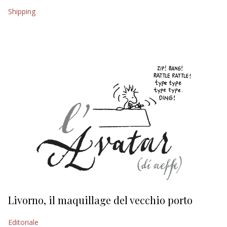
Shipping
EDITORIALI
Livorno, il maquillage del vecchio porto
L
s
Editoriale