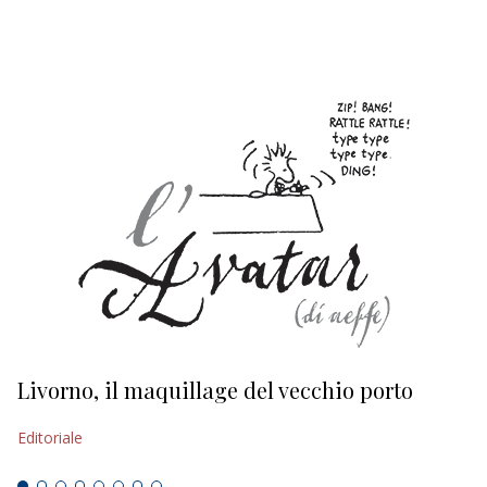
EDITORIALI
Livorno, il maquillage del vecchio porto
L
s
Editoriale
Ed