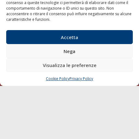
consenso a queste tecnologie ci permetterà di elaborare dati come il
LA GAZZETTA MARITTIMA
comportamento di navigazione o ID unici su questo sito. Non
acconsentire o ritirare il consenso può influire negativamente su alcune
Indirizzo:
Scali D'Azeglio, 20, 57123 Livorno
caratteristiche e funzioni.
Telefono:
0586 893358
Fax:
0586 892324
Accetta
Email:
redazione@gazzettamarittima.it
P.IVA:
00118570498
Nega
Società Editoriale Marittima a r.l. (Editore) - Autorizzazione
del Tribunale di Livorno n. 217 del 10 giugno 1968 - N°
Visualizza le preferenze
iscrizione al ROC (Registro Operatori delle Comunicazioni)
della Società Editoriale Marittima a r.l.: N° 1301 Iscrizione
della testata elettronica La Gazzetta Marittima al Tribunale
Cookie Policy
Privacy Policy
CHIAMA
SCRIVI
di Livorno del 15/09/2010.
LINK
Shipping
Porti/Interporti
Trasporti