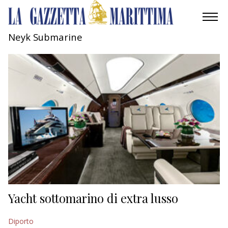
Neyk Submarine
AMBIENTE
MOBILITÀ
INDUSTRIA
RICERCA
ECONOMIA
TURISMO
CULTURA
Yacht sottomarino di extra lusso
NAUTICA
Diporto