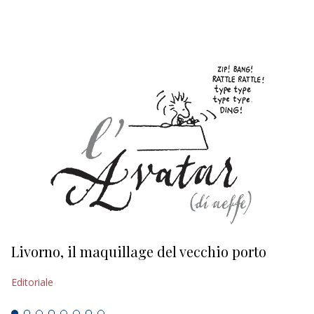
EDITORIALI
Livorno, il maquillage del vecchio porto
L
s
Editoriale
Ed