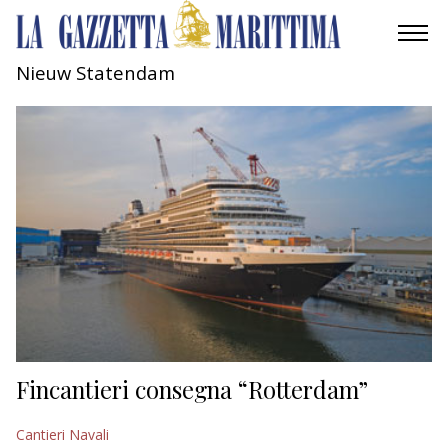
Nieuw Statendam
AMBIENTE
MOBILITÀ
INDUSTRIA
RICERCA
ECONOMIA
TURISMO
CULTURA
Fincantieri consegna “Rotterdam”
NAUTICA
Cantieri Navali