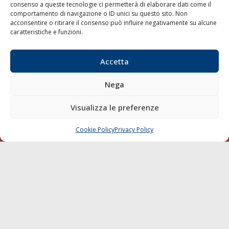
consenso a queste tecnologie ci permetterà di elaborare dati come il
LA GAZZETTA MARITTIMA
comportamento di navigazione o ID unici su questo sito. Non
acconsentire o ritirare il consenso può influire negativamente su alcune
Indirizzo:
Scali D'Azeglio, 20, 57123 Livorno
caratteristiche e funzioni.
Telefono:
0586 893358
Fax:
0586 892324
Accetta
Email:
redazione@gazzettamarittima.it
P.IVA:
00118570498
Nega
Società Editoriale Marittima a r.l. (Editore) - Autorizzazione
del Tribunale di Livorno n. 217 del 10 giugno 1968 - N°
Visualizza le preferenze
iscrizione al ROC (Registro Operatori delle Comunicazioni)
della Società Editoriale Marittima a r.l.: N° 1301 Iscrizione
della testata elettronica La Gazzetta Marittima al Tribunale
Cookie Policy
Privacy Policy
CHIAMA
SCRIVI
di Livorno del 15/09/2010.
LINK
Shipping
Porti/Interporti
Trasporti