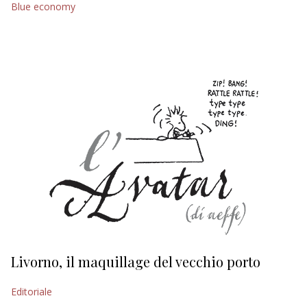
Blue economy
EDITORIALI
Livorno, il maquillage del vecchio porto
L
s
Editoriale
Ed