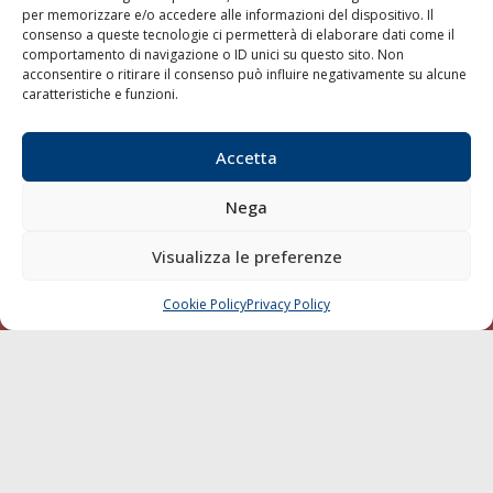
per memorizzare e/o accedere alle informazioni del dispositivo. Il
consenso a queste tecnologie ci permetterà di elaborare dati come il
LA GAZZETTA MARITTIMA
comportamento di navigazione o ID unici su questo sito. Non
acconsentire o ritirare il consenso può influire negativamente su alcune
Indirizzo:
Scali D'Azeglio, 20, 57123 Livorno
caratteristiche e funzioni.
Telefono:
0586 893358
Fax:
0586 892324
Accetta
Email:
redazione@gazzettamarittima.it
P.IVA:
00118570498
Nega
Società Editoriale Marittima a r.l. (Editore) - Autorizzazione
del Tribunale di Livorno n. 217 del 10 giugno 1968 - N°
iscrizione al ROC (Registro Operatori delle Comunicazioni)
Visualizza le preferenze
della Società Editoriale Marittima a r.l.: N° 1301 Iscrizione
della testata elettronica La Gazzetta Marittima al Tribunale
Cookie Policy
Privacy Policy
CHIAMA
SCRIVI
di Livorno del 15/09/2010.
LINK
Shipping
Porti/Interporti
Trasporti