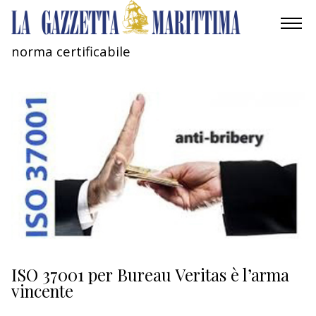
norma certificabile
AMBIENTE
MOBILITÀ
INDUSTRIA
RICERCA
ECONOMIA
TURISMO
CULTURA
ISO 37001 per Bureau Veritas è l’arma
vincente
NAUTICA