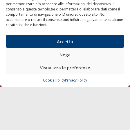
per memorizzare e/o accedere alle informazioni del dispositivo. Il
consenso a queste tecnologie ci permetterà di elaborare dati come il
LA GAZZETTA MARITTIMA
comportamento di navigazione o ID unici su questo sito. Non
acconsentire o ritirare il consenso può influire negativamente su alcune
Indirizzo:
Scali D'Azeglio, 20, 57123 Livorno
caratteristiche e funzioni.
Telefono:
0586 893358
Fax:
0586 892324
Accetta
Email:
redazione@gazzettamarittima.it
P.IVA:
00118570498
Nega
Società Editoriale Marittima a r.l. (Editore) - Autorizzazione
del Tribunale di Livorno n. 217 del 10 giugno 1968 - N°
iscrizione al ROC (Registro Operatori delle Comunicazioni)
Visualizza le preferenze
della Società Editoriale Marittima a r.l.: N° 1301 Iscrizione
della testata elettronica La Gazzetta Marittima al Tribunale
Cookie Policy
Privacy Policy
CHIAMA
SCRIVI
di Livorno del 15/09/2010.
LINK
Shipping
Porti/Interporti
Trasporti