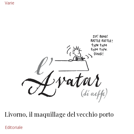
Varie
EDITORIALI
Livorno, il maquillage del vecchio porto
L
s
Editoriale
Ed