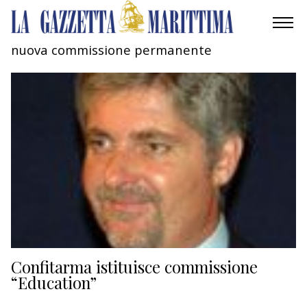
nuova commissione permanente
AMBIENTE
MOBILITÀ
INDUSTRIA
RICERCA
ECONOMIA
TURISMO
CULTURA
Confitarma istituisce commissione
“Education”
NAUTICA