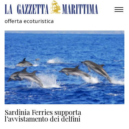
offerta ecoturistica
AMBIENTE
MOBILITÀ
INDUSTRIA
RICERCA
ECONOMIA
TURISMO
CULTURA
Sardinia Ferries supporta
l’avvistamento dei delfini
NAUTICA