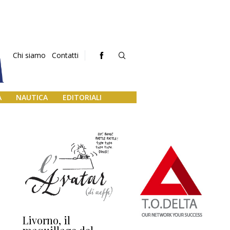
Chi siamo
Contatti
A
NAUTICA
EDITORIALI
Livorno, il
L’uscita di scena di
Da