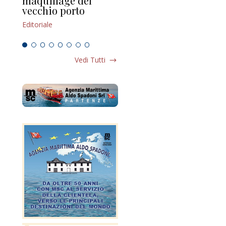
maquillage del
Marilli e il mosaico
gu
vecchio porto
scompaginato
Edi
Editoriale
Editoriale
Vedi Tutti