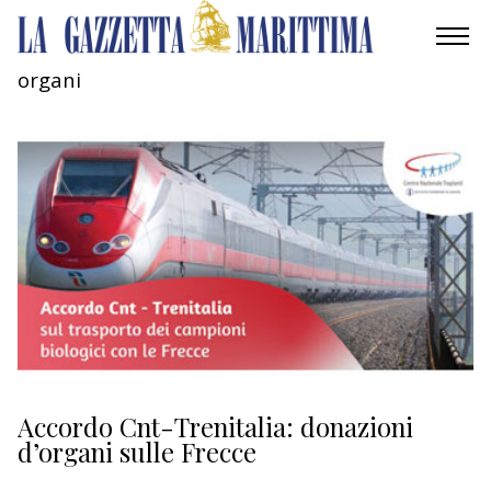
organi
AMBIENTE
MOBILITÀ
INDUSTRIA
RICERCA
ECONOMIA
TURISMO
CULTURA
Accordo Cnt-Trenitalia: donazioni
d’organi sulle Frecce
NAUTICA