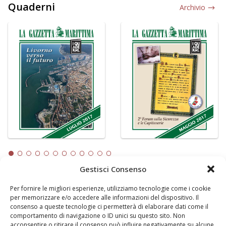
Quaderni
Archivio
Gestisci Consenso
Per fornire le migliori esperienze, utilizziamo tecnologie come i cookie
LA GAZZETTA MARITTIMA
per memorizzare e/o accedere alle informazioni del dispositivo. Il
consenso a queste tecnologie ci permetterà di elaborare dati come il
Indirizzo:
Scali D'Azeglio, 20, 57123 Livorno
comportamento di navigazione o ID unici su questo sito. Non
Telefono:
0586 893358
acconsentire o ritirare il consenso può influire negativamente su alcune