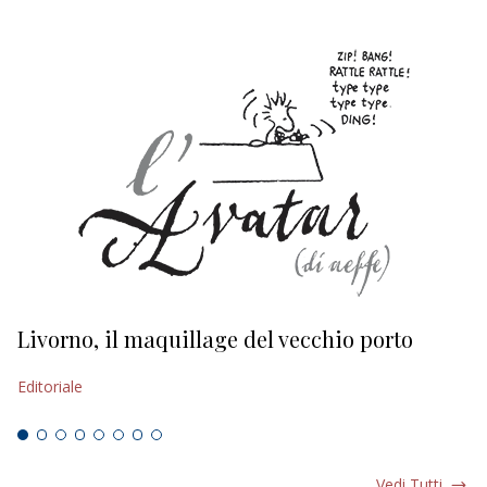
Livorno, il maquillage del vecchio porto
L
s
Editoriale
Ed
Vedi Tutti