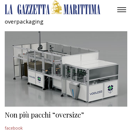
overpackaging
AMBIENTE
MOBILITÀ
INDUSTRIA
RICERCA
ECONOMIA
TURISMO
CULTURA
Non più pacchi “oversize”
NAUTICA
facebook