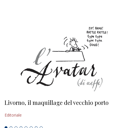
EDITORIALI
Livorno, il maquillage del vecchio porto
L
s
Editoriale
Ed