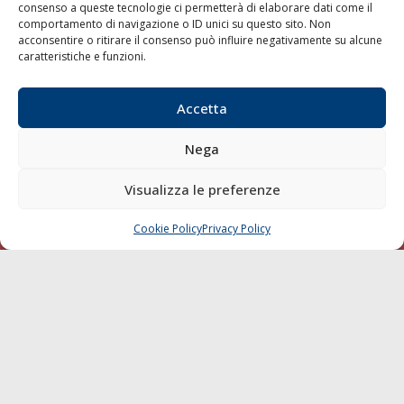
consenso a queste tecnologie ci permetterà di elaborare dati come il
LA GAZZETTA MARITTIMA
comportamento di navigazione o ID unici su questo sito. Non
acconsentire o ritirare il consenso può influire negativamente su alcune
Indirizzo:
Scali D'Azeglio, 20, 57123 Livorno
caratteristiche e funzioni.
Telefono:
0586 893358
Fax:
0586 892324
Accetta
Email:
redazione@gazzettamarittima.it
P.IVA:
00118570498
Nega
Società Editoriale Marittima a r.l. (Editore) - Autorizzazione
del Tribunale di Livorno n. 217 del 10 giugno 1968 - N°
Visualizza le preferenze
iscrizione al ROC (Registro Operatori delle Comunicazioni)
della Società Editoriale Marittima a r.l.: N° 1301 Iscrizione
della testata elettronica La Gazzetta Marittima al Tribunale
Cookie Policy
Privacy Policy
CHIAMA
SCRIVI
di Livorno del 15/09/2010.
LINK
Shipping
Porti/Interporti
Trasporti