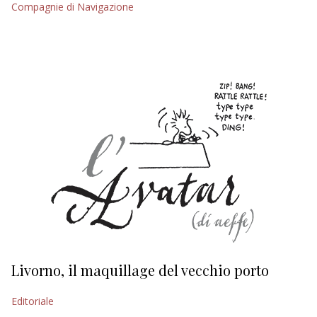
Compagnie di Navigazione
EDITORIALI
Livorno, il maquillage del vecchio porto
L
s
Editoriale
Ed