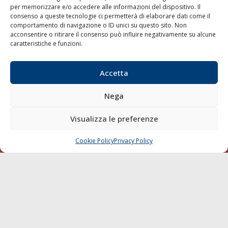
per memorizzare e/o accedere alle informazioni del dispositivo. Il
consenso a queste tecnologie ci permetterà di elaborare dati come il
LA GAZZETTA MARITTIMA
comportamento di navigazione o ID unici su questo sito. Non
acconsentire o ritirare il consenso può influire negativamente su alcune
Indirizzo:
Scali D'Azeglio, 20, 57123 Livorno
caratteristiche e funzioni.
Telefono:
0586 893358
Fax:
0586 892324
Accetta
Email:
redazione@gazzettamarittima.it
P.IVA:
00118570498
Nega
Società Editoriale Marittima a r.l. (Editore) - Autorizzazione
del Tribunale di Livorno n. 217 del 10 giugno 1968 - N°
iscrizione al ROC (Registro Operatori delle Comunicazioni)
Visualizza le preferenze
della Società Editoriale Marittima a r.l.: N° 1301 Iscrizione
della testata elettronica La Gazzetta Marittima al Tribunale
Cookie Policy
Privacy Policy
CHIAMA
SCRIVI
di Livorno del 15/09/2010.
LINK
Shipping
Porti/Interporti
Trasporti