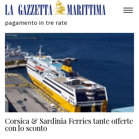
pagamento in tre rate
AMBIENTE
MOBILITÀ
INDUSTRIA
RICERCA
ECONOMIA
TURISMO
CULTURA
Corsica & Sardinia Ferries tante offerte
con lo sconto
NAUTICA