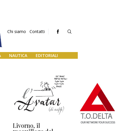
Chi siamo
Contatti
A
NAUTICA
EDITORIALI
Livorno, il
L’uscita di scena di
Da