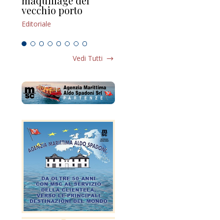
maquillage del
Marilli e il mosaico
gu
vecchio porto
scompaginato
Edi
Editoriale
Editoriale
Vedi Tutti