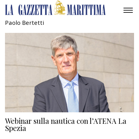
Paolo Bertetti
AMBIENTE
MOBILITÀ
INDUSTRIA
RICERCA
ECONOMIA
TURISMO
CULTURA
Webinar sulla nautica con l’ATENA La
Spezia
NAUTICA