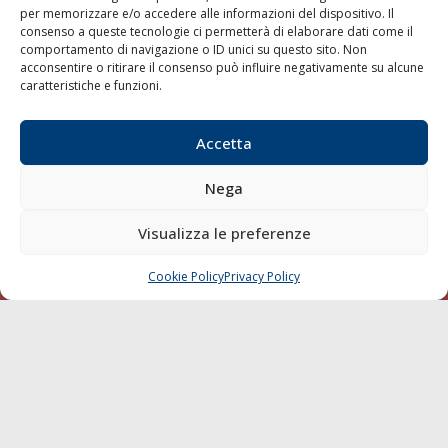
per memorizzare e/o accedere alle informazioni del dispositivo. Il
consenso a queste tecnologie ci permetterà di elaborare dati come il
LA GAZZETTA MARITTIMA
comportamento di navigazione o ID unici su questo sito. Non
acconsentire o ritirare il consenso può influire negativamente su alcune
Indirizzo:
Scali D'Azeglio, 20, 57123 Livorno
caratteristiche e funzioni.
Telefono:
0586 893358
Fax:
0586 892324
Accetta
Email:
redazione@gazzettamarittima.it
P.IVA:
00118570498
Nega
Società Editoriale Marittima a r.l. (Editore) - Autorizzazione
del Tribunale di Livorno n. 217 del 10 giugno 1968 - N°
iscrizione al ROC (Registro Operatori delle Comunicazioni)
Visualizza le preferenze
della Società Editoriale Marittima a r.l.: N° 1301 Iscrizione
della testata elettronica La Gazzetta Marittima al Tribunale
Cookie Policy
Privacy Policy
CHIAMA
SCRIVI
di Livorno del 15/09/2010.
LINK
Shipping
Porti/Interporti
Trasporti