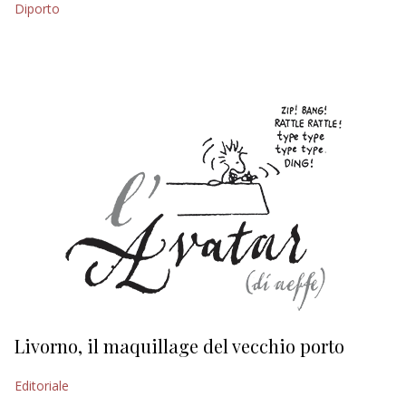
Diporto
EDITORIALI
Livorno, il maquillage del vecchio porto
L
s
Editoriale
Ed