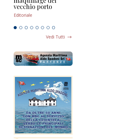
maquillage del
Marilli e il mosaico
gu
vecchio porto
scompaginato
Edi
Editoriale
Editoriale
Vedi Tutti