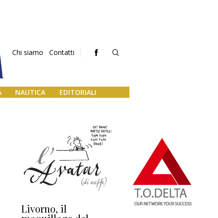
Chi siamo
Contatti
A
NAUTICA
EDITORIALI
Livorno, il
L’uscita di scena di
Da