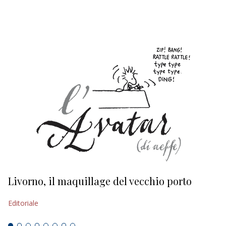
EDITORIALI
Livorno, il maquillage del vecchio porto
L
s
Editoriale
Ed