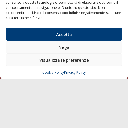
consenso a queste tecnologie ci permetterà di elaborare dati come il
LA GAZZETTA MARITTIMA
comportamento di navigazione o ID unici su questo sito. Non
acconsentire o ritirare il consenso può influire negativamente su alcune
Indirizzo:
Scali D'Azeglio, 20, 57123 Livorno
caratteristiche e funzioni.
Telefono:
0586 893358
Fax:
0586 892324
Accetta
Email:
redazione@gazzettamarittima.it
P.IVA:
00118570498
Nega
Società Editoriale Marittima a r.l. (Editore) - Autorizzazione
del Tribunale di Livorno n. 217 del 10 giugno 1968 - N°
Visualizza le preferenze
iscrizione al ROC (Registro Operatori delle Comunicazioni)
della Società Editoriale Marittima a r.l.: N° 1301 Iscrizione
della testata elettronica La Gazzetta Marittima al Tribunale
Cookie Policy
Privacy Policy
CHIAMA
SCRIVI
di Livorno del 15/09/2010.
LINK
Shipping
Porti/Interporti
Trasporti