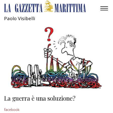
Paolo Visibelli
AMBIENTE
MOBILITÀ
INDUSTRIA
RICERCA
ECONOMIA
TURISMO
CULTURA
La guerra è una soluzione?
NAUTICA
facebook