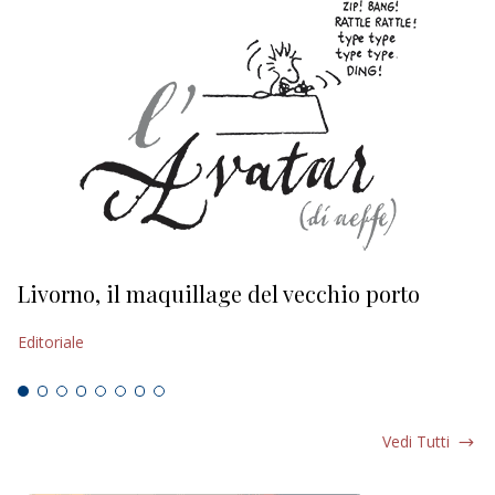
Livorno, il maquillage del vecchio porto
L
s
Editoriale
Ed
Vedi Tutti