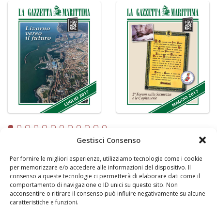
Gestisci Consenso
Per fornire le migliori esperienze, utilizziamo tecnologie come i cookie
LA GAZZETTA MARITTIMA
per memorizzare e/o accedere alle informazioni del dispositivo. Il
consenso a queste tecnologie ci permetterà di elaborare dati come il
Indirizzo:
Scali D'Azeglio, 20, 57123 Livorno
comportamento di navigazione o ID unici su questo sito. Non
Telefono:
0586 893358
acconsentire o ritirare il consenso può influire negativamente su alcune
caratteristiche e funzioni.
Fax:
0586 892324
Email:
redazione@gazzettamarittima.it