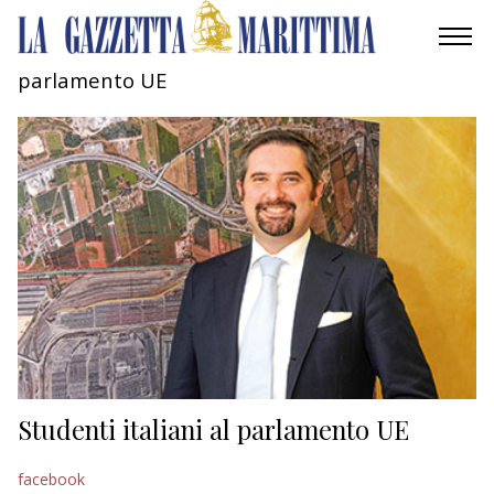
parlamento UE
AMBIENTE
MOBILITÀ
INDUSTRIA
RICERCA
ECONOMIA
TURISMO
CULTURA
Studenti italiani al parlamento UE
NAUTICA
facebook