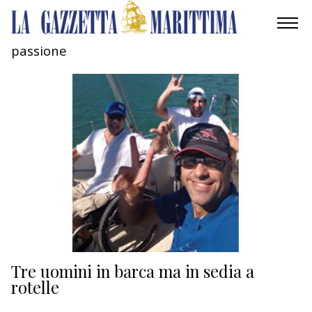
passione
AMBIENTE
MOBILITÀ
INDUSTRIA
RICERCA
ECONOMIA
TURISMO
CULTURA
Tre uomini in barca ma in sedia a
rotelle
NAUTICA