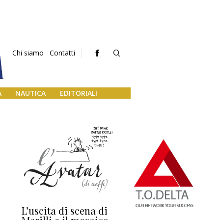
Chi siamo
Contatti
A
NAUTICA
EDITORIALI
L’uscita di scena di
Darsena a Europa,
Ho