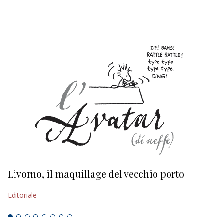
EDITORIALI
Livorno, il maquillage del vecchio porto
L
s
Editoriale
Ed