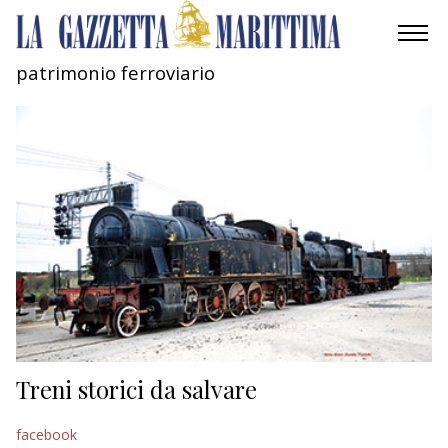
patrimonio ferroviario
AMBIENTE
MOBILITÀ
INDUSTRIA
RICERCA
ECONOMIA
TURISMO
CULTURA
Treni storici da salvare
NAUTICA
facebook