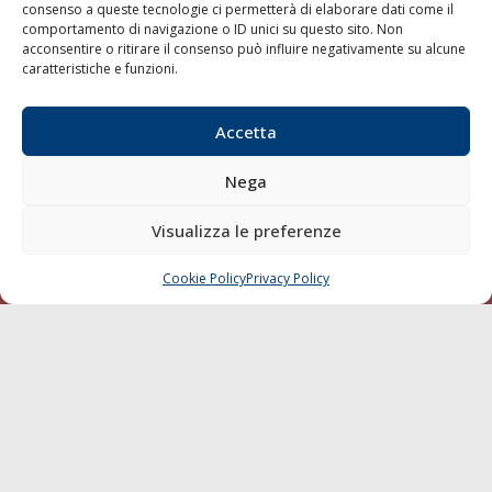
consenso a queste tecnologie ci permetterà di elaborare dati come il
LA GAZZETTA MARITTIMA
comportamento di navigazione o ID unici su questo sito. Non
acconsentire o ritirare il consenso può influire negativamente su alcune
Indirizzo:
Scali D'Azeglio, 20, 57123 Livorno
caratteristiche e funzioni.
Telefono:
0586 893358
Fax:
0586 892324
Accetta
Email:
redazione@gazzettamarittima.it
P.IVA:
00118570498
Nega
Società Editoriale Marittima a r.l. (Editore) - Autorizzazione
del Tribunale di Livorno n. 217 del 10 giugno 1968 - N°
Visualizza le preferenze
iscrizione al ROC (Registro Operatori delle Comunicazioni)
della Società Editoriale Marittima a r.l.: N° 1301 Iscrizione
della testata elettronica La Gazzetta Marittima al Tribunale
Cookie Policy
Privacy Policy
CHIAMA
SCRIVI
di Livorno del 15/09/2010.
LINK
Shipping
Porti/Interporti
Trasporti